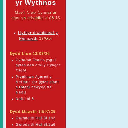
yr Wythnos
Mae'r Clwb Cynnar ar
agor yn ddyddiol o 08:15
Llythyr diweddaraf y
►
Pennaeth
17/Gor
Dydd Llun 13/07/26
Cyfarfod Teams ysgol
gyfan dan ofal y Cyngor
Ysgol
Prynhawn Agored y
Meithrin (ar gyfer plant
a rhieni newydd fis
Medi)
Nofio bl.5
Dydd Mawrth 14/07/26
Gwibdaith Haf Bl.1a2
Gwibdaith Haf Bl.5a6