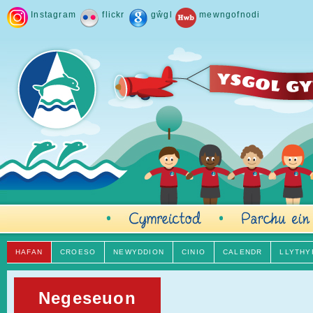
Instagram
flickr
gŵgl
mewngofnodi
HAFAN
CROESO
NEWYDDION
CINIO
CALENDR
LLYTHY
Negeseuon