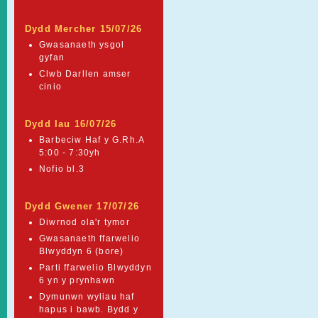
Dydd Mercher 15/07/26
Gwasanaeth ysgol
gyfan
Clwb Darllen amser
cinio
Dydd Iau 16/07/26
Barbeciw Haf y G.Rh.A
5:00 - 7:30yh
Nofio bl.3
Dydd Gwener 17/07/26
Diwrnod ola'r tymor
Gwasanaeth ffarwelio
Blwyddyn 6 (bore)
Parti ffarwelio Blwyddyn
6 yn y prynhawn
Dymunwn wyliau haf
hapus i bawb. Bydd y