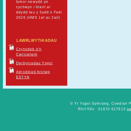
tymor newydd yn
cychwyn i blant ar
ddydd Iau y 3ydd o Fedi
2026 (HMS 1af ac 2ail)
LAWRLWYTHIADAU
Crynodeb o'n
Cwricwlwm
Derbyniadau Ysgol
Adroddiad Arolwg
ESTYN
© Yr Ysgol Gymraeg, Coedlan P
Rhif ffôn : 01970 617613
s