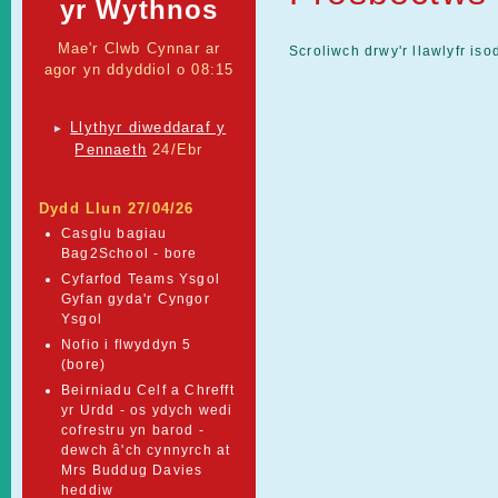
yr Wythnos
Mae'r Clwb Cynnar ar
Scroliwch drwy'r llawlyfr iso
agor yn ddyddiol o 08:15
Llythyr diweddaraf y
►
Pennaeth
24/Ebr
Dydd Llun 27/04/26
Casglu bagiau
Bag2School - bore
Cyfarfod Teams Ysgol
Gyfan gyda'r Cyngor
Ysgol
Nofio i flwyddyn 5
(bore)
Beirniadu Celf a Chrefft
yr Urdd - os ydych wedi
cofrestru yn barod -
dewch â'ch cynnyrch at
Mrs Buddug Davies
heddiw