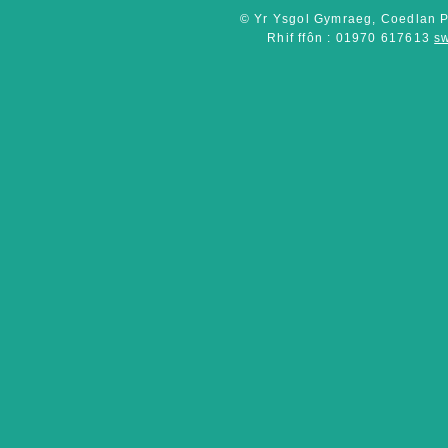
© Yr Ysgol Gymraeg, Coedlan P
Rhif ffôn : 01970 617613
s