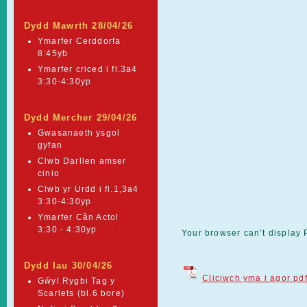
Dydd Mawrth 28/04/26
Ymarfer Cerddorfa
8:45yb
Ymarfer criced i fl.3a4
3:30-4:30yp
Dydd Mercher 29/04/26
Gwasanaeth ysgol
gyfan
Clwb Darllen amser
cinio
Clwb yr Urdd i fl.1,3a4
3:30-4:30yp
Ymarfer Cân Actol
3:30 - 4:30yp
Your browser can’t display
Dydd Iau 30/04/26
Cliciwch yma i agor pd
Gŵyl Rygbi Tag y
Scarlets (bl.6 bore)