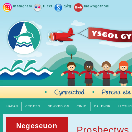
Instagram
flickr
gŵgl
mewngofnodi
HAFAN
CROESO
NEWYDDION
CINIO
CALENDR
LLYTHY
Negeseuon
Prosbectws