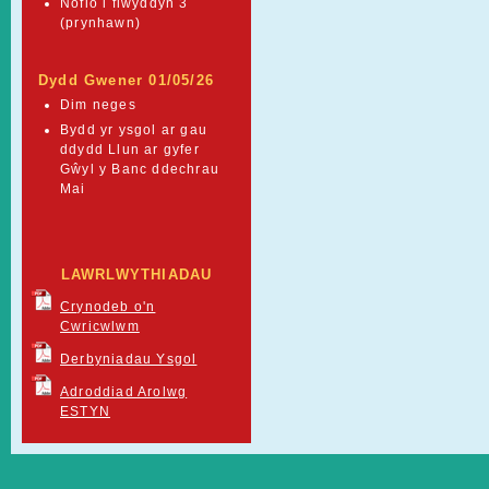
Nofio i flwyddyn 3
(prynhawn)
Dydd Gwener 01/05/26
Dim neges
Bydd yr ysgol ar gau
ddydd Llun ar gyfer
Gŵyl y Banc ddechrau
Mai
LAWRLWYTHIADAU
Crynodeb o'n
Cwricwlwm
Derbyniadau Ysgol
Adroddiad Arolwg
ESTYN